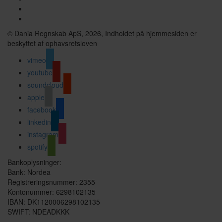
© Dania Regnskab ApS, 2026, Indholdet på hjemmesiden er
beskyttet af ophavsretsloven
vimeo
youtube
soundcloud
apple
facebook
linkedin
instagram
spotify
Bankoplysninger:
Bank: Nordea
Registreringsnummer: 2355
Kontonummer: 6298102135
IBAN: DK1120006298102135
SWIFT: NDEADKKK