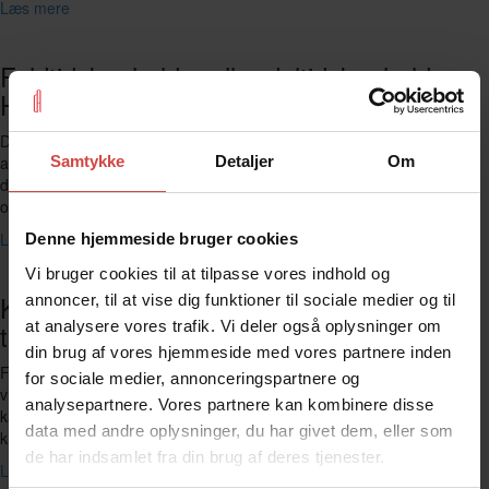
Læs mere
Fuldtidsbogholder eller deltidsbogholder:
Hvad tilbyder vi større virksomheder?
Du kan leje en fuldtidsbogholder eller en deltidsbogholder af os, alt
afhængig af dine behov. Vi definerer “større virksomheder” som dem,
Samtykke
Detaljer
Om
der har mere end 20 timers bogføring per måned (20 timer og
opefter).
Læs mere
Denne hjemmeside bruger cookies
Vi bruger cookies til at tilpasse vores indhold og
Kan du fratrække kørsel fra din bopæl og
annoncer, til at vise dig funktioner til sociale medier og til
at analysere vores trafik. Vi deler også oplysninger om
til din virksomhed? (befordringsfradrag)
din brug af vores hjemmeside med vores partnere inden
For at afgøre om du kan trække din kørsel fra din bopæl til din
for sociale medier, annonceringspartnere og
virksomhed fra i din skattepligtige indkomst (denne type skattefradrag
analysepartnere. Vores partnere kan kombinere disse
kaldes for "befordringsfradrag"), så beregnes det samlede antal kørte
data med andre oplysninger, du har givet dem, eller som
kilometer, som du...
de har indsamlet fra din brug af deres tjenester.
Læs mere