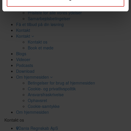
tilbyder vi større virksomheder?
Serviceydelser til større virksomheder
Prisliste for alle vores ydelser
Samarbejdsbetingelser
Få et tilbud på din løsning
Kontakt
Kontakt
Kontakt os
Book et møde
Blogs
Videoer
Podcasts
Download
Om hjemmesiden
Betingelser for brug af hjemmesiden
Cookie- og privatlivspolitik
Ansvarsfraskrivelse
Ophavsret
Cookie-samtykke
Om hjemmesiden
Kontakt os
Dania Regnskab ApS