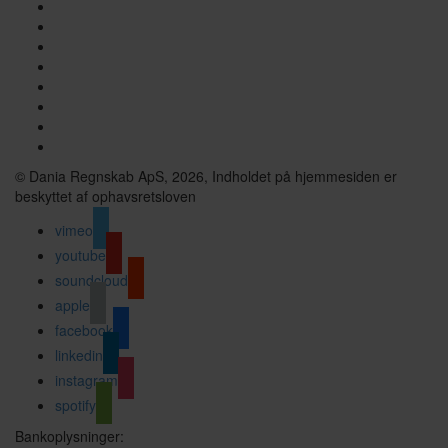
© Dania Regnskab ApS, 2026, Indholdet på hjemmesiden er
beskyttet af ophavsretsloven
vimeo
youtube
soundcloud
apple
facebook
linkedin
instagram
spotify
Bankoplysninger: