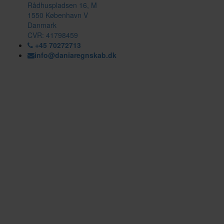
Rådhuspladsen 16, M
1550 København V
Danmark
CVR: 41798459
+45 70272713
info@daniaregnskab.dk