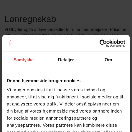
Lønregnskab
Vi tilbyder også at lave lønsedler for dine medarbejdere. Prisen er
600 kr. + moms per time. Vi arbejder i både
Danløn
og
Dataløn
.
Regnskabsprogrammer
Samtykke
Detaljer
Om
Vores bogholdere og controllere arbejder i de mest anerkendte
ERP- og lønsystemer. Vi har erfaring med bogføring i e-conomic,
SAP, Microsoft Dynamics NAV og Microsoft Dynamics 365
Denne hjemmeside bruger cookies
Business Central.
Vi bruger cookies til at tilpasse vores indhold og
annoncer, til at vise dig funktioner til sociale medier og til
Du kan sende os en mail på:
at analysere vores trafik. Vi deler også oplysninger om
info@daniaregnskab.dk
din brug af vores hjemmeside med vores partnere inden
for sociale medier, annonceringspartnere og
Book et online møde med os her
analysepartnere. Vores partnere kan kombinere disse