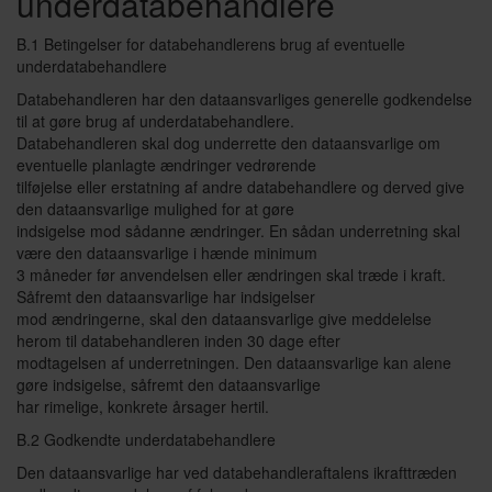
underdatabehandlere
B.1 Betingelser for databehandlerens brug af eventuelle
underdatabehandlere
Databehandleren har den dataansvarliges generelle godkendelse
til at gøre brug af underdatabehandlere.
Databehandleren skal dog underrette den dataansvarlige om
eventuelle planlagte ændringer vedrørende
tilføjelse eller erstatning af andre databehandlere og derved give
den dataansvarlige mulighed for at gøre
indsigelse mod sådanne ændringer. En sådan underretning skal
være den dataansvarlige i hænde minimum
3 måneder før anvendelsen eller ændringen skal træde i kraft.
Såfremt den dataansvarlige har indsigelser
mod ændringerne, skal den dataansvarlige give meddelelse
herom til databehandleren inden 30 dage efter
modtagelsen af underretningen. Den dataansvarlige kan alene
gøre indsigelse, såfremt den dataansvarlige
har rimelige, konkrete årsager hertil.
B.2 Godkendte underdatabehandlere
Den dataansvarlige har ved databehandleraftalens ikrafttræden