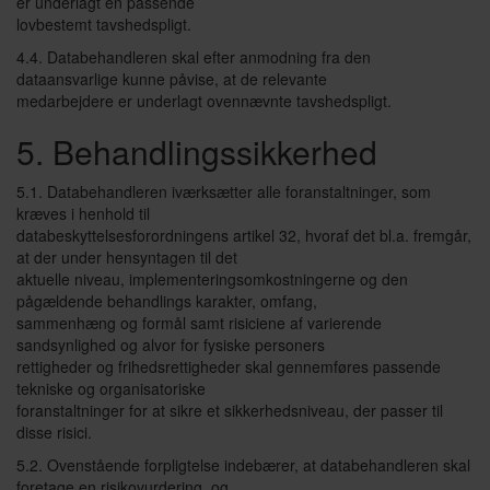
er underlagt en passende
lovbestemt tavshedspligt.
4.4. Databehandleren skal efter anmodning fra den
dataansvarlige kunne påvise, at de relevante
medarbejdere er underlagt ovennævnte tavshedspligt.
5. Behandlingssikkerhed
5.1. Databehandleren iværksætter alle foranstaltninger, som
kræves i henhold til
databeskyttelsesforordningens artikel 32, hvoraf det bl.a. fremgår,
at der under hensyntagen til det
aktuelle niveau, implementeringsomkostningerne og den
pågældende behandlings karakter, omfang,
sammenhæng og formål samt risiciene af varierende
sandsynlighed og alvor for fysiske personers
rettigheder og frihedsrettigheder skal gennemføres passende
tekniske og organisatoriske
foranstaltninger for at sikre et sikkerhedsniveau, der passer til
disse risici.
5.2. Ovenstående forpligtelse indebærer, at databehandleren skal
foretage en risikovurdering, og