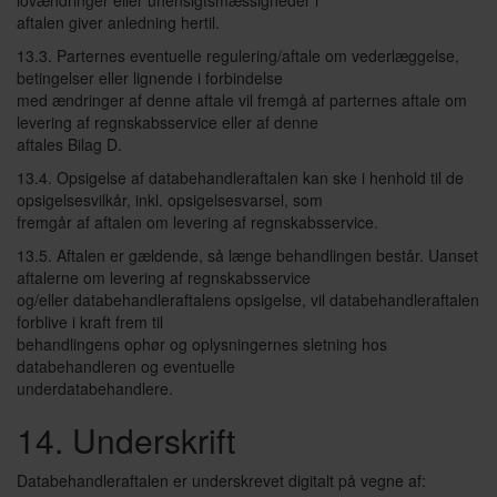
lovændringer eller uhensigtsmæssigheder i
aftalen giver anledning hertil.
13.3. Parternes eventuelle regulering/aftale om vederlæggelse,
betingelser eller lignende i forbindelse
med ændringer af denne aftale vil fremgå af parternes aftale om
levering af regnskabsservice eller af denne
aftales Bilag D.
13.4. Opsigelse af databehandleraftalen kan ske i henhold til de
opsigelsesvilkår, inkl. opsigelsesvarsel, som
fremgår af aftalen om levering af regnskabsservice.
13.5. Aftalen er gældende, så længe behandlingen består. Uanset
aftalerne om levering af regnskabsservice
og/eller databehandleraftalens opsigelse, vil databehandleraftalen
forblive i kraft frem til
behandlingens ophør og oplysningernes sletning hos
databehandleren og eventuelle
underdatabehandlere.
14. Underskrift
Databehandleraftalen er underskrevet digitalt på vegne af: