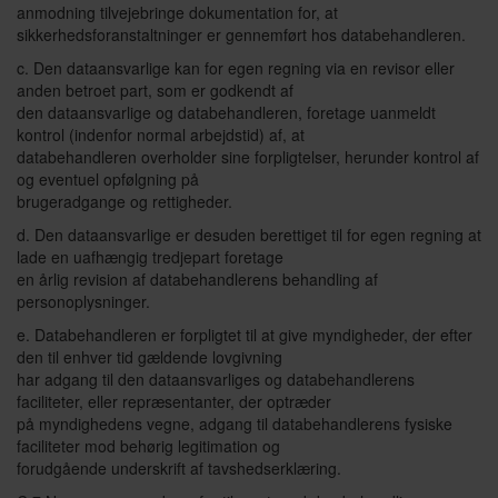
anmodning tilvejebringe dokumentation for, at
sikkerhedsforanstaltninger er gennemført hos databehandleren.
c. Den dataansvarlige kan for egen regning via en revisor eller
anden betroet part, som er godkendt af
den dataansvarlige og databehandleren, foretage uanmeldt
kontrol (indenfor normal arbejdstid) af, at
databehandleren overholder sine forpligtelser, herunder kontrol af
og eventuel opfølgning på
brugeradgange og rettigheder.
d. Den dataansvarlige er desuden berettiget til for egen regning at
lade en uafhængig tredjepart foretage
en årlig revision af databehandlerens behandling af
personoplysninger.
e. Databehandleren er forpligtet til at give myndigheder, der efter
den til enhver tid gældende lovgivning
har adgang til den dataansvarliges og databehandlerens
faciliteter, eller repræsentanter, der optræder
på myndighedens vegne, adgang til databehandlerens fysiske
faciliteter mod behørig legitimation og
forudgående underskrift af tavshedserklæring.