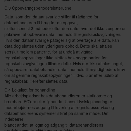
C.3 Opbevaringsperiode/sletterutine
Data, som den dataansvarlige stiller til rådighed for
databehandleren til brug for en opgave,
slettes senest 3 måneder efter den dato, hvor det ikke længere er
påkrævet at opbevare data i henhold til regnskabslovgivningen.
Hvis den dataansvarlige påtager sig at overtage alle data, kan
data dog slettes uden yderligere ophold. Dette skal aftales
særskilt mellem parterne, for at undgå at vigtige
regnskabsoplysninger ikke slettes hos begge parter, før
regnskabslovgivningen tillader dette. Hvis der ikke aftales noget,
så opbevarer databehandler data i henhold til myndigheders krav
om at gemme regnskabsoplysninger – dvs. 5 år efter udløb af
regnskabsår. Herefter slettes data.
C.4 Lokalitet for behandling
Alle arbejdspladser hos databehandleren er statinoære og
bærebare PC’ere eller lignende. Uanset fysisk placering er
medarbejdernes adgang til levering af regnskabsservice og
databehandlerens systemer sikret på samme måde. Det
indebærer
blandt andet, at login og adgang til databehandlerens
produktionsmiljø altid kræver to-faktor