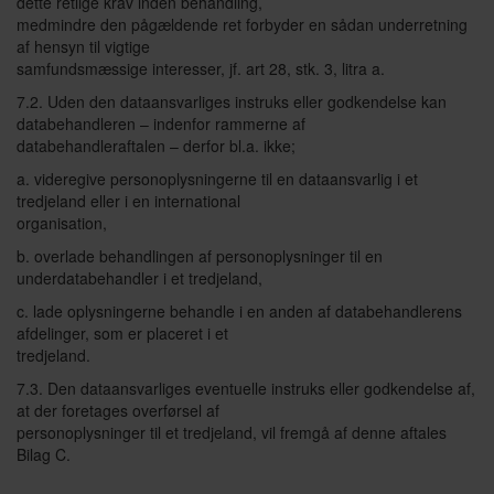
dette retlige krav inden behandling,
medmindre den pågældende ret forbyder en sådan underretning
af hensyn til vigtige
samfundsmæssige interesser, jf. art 28, stk. 3, litra a.
7.2. Uden den dataansvarliges instruks eller godkendelse kan
databehandleren – indenfor rammerne af
databehandleraftalen – derfor bl.a. ikke;
a. videregive personoplysningerne til en dataansvarlig i et
tredjeland eller i en international
organisation,
b. overlade behandlingen af personoplysninger til en
underdatabehandler i et tredjeland,
c. lade oplysningerne behandle i en anden af databehandlerens
afdelinger, som er placeret i et
tredjeland.
7.3. Den dataansvarliges eventuelle instruks eller godkendelse af,
at der foretages overførsel af
personoplysninger til et tredjeland, vil fremgå af denne aftales
Bilag C.