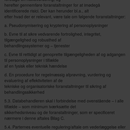
herefter gennemføre foranstaltninger for at imødegå
identificerede risici. Der kan herunder bl.a., alt
efter hvad der er relevant, være tale om følgende foranstaltninger:
a. Pseudonymisering og kryptering af personoplysninger
b. Evne til at sikre vedvarende fortrolighed, integritet,
tilgængelighed og robusthed af
behandlingssystemer og – tjenester
c. Evne til rettidigt at genoprette tilgængeligheden af og adgangen
til personoplysninger i tilfælde
af en fysisk eller teknisk hændelse
d. En procedure for regelmæssig afprøvning, vurdering og
evaluering af effektiviteten af de
tekniske og organisatoriske foranstaltninger til sikring af
behandlingssikkerhed
5.3. Databehandleren skal i forbindelse med ovenstående – i alle
tilfælde – som minimum iværksætte det
sikkerhedsniveau og de foranstaltninger, som er specificeret
nærmere i denne aftales Bilag C.
5.4. Parternes eventuelle regulering/aftale om vederlæggelse eller