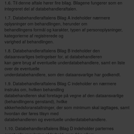
1.6. Til denne aftale hører fire bilag. Bilagene fungerer som en
integreret del af databehandleraftalen.
1.7. Databehandleraftalens Bilag A indeholder nærmere
oplysninger om behandlingen, herunder om
behandlingens formål og karakter, typen af personoplysninger,
kategorierne af registrerede og
varighed af behandlingen.
1.8. Databehandleraftalens Bilag B indeholder den
dataansvarliges betingelser for, at databehandleren
kan gøre brug af eventuelle underdatabehandlere, samt en liste
over de eventuelle
underdatabehandlere, som den dataansvarlige har godkendt.
1.9. Databehandleraftalens Bilag C indeholder en nærmere
instruks om, hvilken behandling
databehandleren skal foretage på vegne af den dataansvarlige
(behandlingens genstand), hvilke
sikkerhedsforanstaltninger, der som minimum skal iagttages, samt
hvordan der føres tilsyn med
databehandleren og eventuelle underdatabehandlere.
1.10. Databehandleraftalens Bilag D indeholder parternes