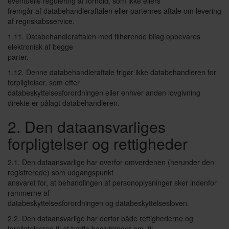
eventuelle regulering af forhold, som ikke ellers
fremgår af databehandleraftalen eller parternes aftale om levering
af regnskabsservice.
1.11. Databehandleraftalen med tilhørende bilag opbevares
elektronisk af begge
parter.
1.12. Denne databehandleraftale frigør ikke databehandleren for
forpligtelser, som efter
databeskyttelsesforordningen eller enhver anden lovgivning
direkte er pålagt databehandleren.
2. Den dataansvarliges
forpligtelser og rettigheder
2.1. Den dataansvarlige har overfor omverdenen (herunder den
registrerede) som udgangspunkt
ansvaret for, at behandlingen af personoplysninger sker indenfor
rammerne af
databeskyttelsesforordningen og databeskyttelsesloven.
2.2. Den dataansvarlige har derfor både rettighederne og
forpligtelserne til at træffe beslutninger om, til