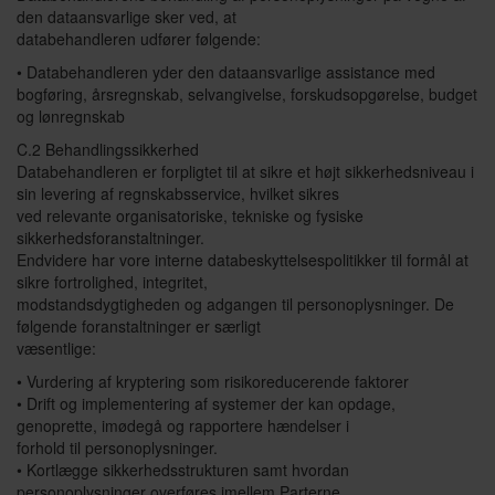
den dataansvarlige sker ved, at
databehandleren udfører følgende:
• Databehandleren yder den dataansvarlige assistance med
bogføring, årsregnskab, selvangivelse, forskudsopgørelse, budget
og lønregnskab
C.2 Behandlingssikkerhed
Databehandleren er forpligtet til at sikre et højt sikkerhedsniveau i
sin levering af regnskabsservice, hvilket sikres
ved relevante organisatoriske, tekniske og fysiske
sikkerhedsforanstaltninger.
Endvidere har vore interne databeskyttelsespolitikker til formål at
sikre fortrolighed, integritet,
modstandsdygtigheden og adgangen til personoplysninger. De
følgende foranstaltninger er særligt
væsentlige:
• Vurdering af kryptering som risikoreducerende faktorer
• Drift og implementering af systemer der kan opdage,
genoprette, imødegå og rapportere hændelser i
forhold til personoplysninger.
• Kortlægge sikkerhedsstrukturen samt hvordan
personoplysninger overføres imellem Parterne.