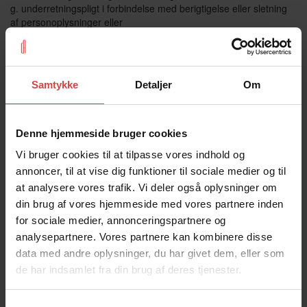
g. underretningspligt i forbindelse med berigtigelse eller sletning
af personoplysninger eller
begrænsning af behandling
h. retten til dataportabilitet
i. retten til indsigelse
j. retten til at gøre indsigelse mod resultatet af automatiske
Samtykke
Detaljer
Om
individuelle afgørelser, herunder
profilering
8.2. Databehandleren bistår den dataansvarlige med at sikre
Denne hjemmeside bruger cookies
overholdelse af den dataansvarliges
forpligtelser i medfør af databeskyttelsesforordningens artikel 32-
Vi bruger cookies til at tilpasse vores indhold og
36 under hensynstagen til
annoncer, til at vise dig funktioner til sociale medier og til
behandlingens karakter og de oplysninger, der er tilgængelige for
at analysere vores trafik. Vi deler også oplysninger om
databehandleren, jf. art 28, stk. 3,
din brug af vores hjemmeside med vores partnere inden
litra f.
for sociale medier, annonceringspartnere og
Dette indebærer, at databehandleren under hensynstagen til
analysepartnere. Vores partnere kan kombinere disse
behandlingens karakter skal bistå den
data med andre oplysninger, du har givet dem, eller som
dataansvarlige i forbindelse med, at den dataansvarlige skal sikre
overholdelsen af:
de har indsamlet fra din brug af deres tjenester.
a. forpligtelsen til at gennemføre passende tekniske og
organisatoriske foranstaltninger for at