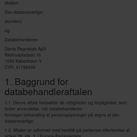
Mellem
Den dataansvarlige:
(kunden)
og
Databehandleren
Dania Regnskab ApS
Rådhuspladsen 16
1550 København V
CVR: 41798459
1. Baggrund for
databehandleraftalen
1.1. Denne aftale fastsætter de rettigheder og forpligtelser, som
finder anvendelse, når databehandleren
foretager behandling af personoplysninger på vegne af den
dataansvarlige.
1.2. Aftalen er udformet med henblik på parternes efterlevelse af
artikel 28, stk. 3, i Europa-Parlamentets