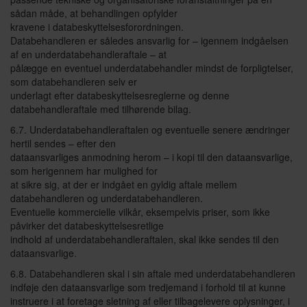
sådan måde, at behandlingen opfylder
kravene i databeskyttelsesforordningen.
Databehandleren er således ansvarlig for – igennem indgåelsen
af en underdatabehandleraftale – at
pålægge en eventuel underdatabehandler mindst de forpligtelser,
som databehandleren selv er
underlagt efter databeskyttelsesreglerne og denne
databehandleraftale med tilhørende bilag.
6.7. Underdatabehandleraftalen og eventuelle senere ændringer
hertil sendes – efter den
dataansvarliges anmodning herom – i kopi til den dataansvarlige,
som herigennem har mulighed for
at sikre sig, at der er indgået en gyldig aftale mellem
databehandleren og underdatabehandleren.
Eventuelle kommercielle vilkår, eksempelvis priser, som ikke
påvirker det databeskyttelsesretlige
indhold af underdatabehandleraftalen, skal ikke sendes til den
dataansvarlige.
6.8. Databehandleren skal i sin aftale med underdatabehandleren
indføje den dataansvarlige som tredjemand i forhold til at kunne
instruere i at foretage sletning af eller tilbagelevere oplysninger, i