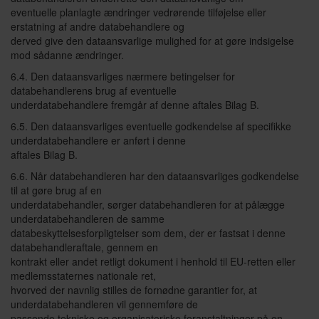
eventuelle planlagte ændringer vedrørende tilføjelse eller
erstatning af andre databehandlere og
derved give den dataansvarlige mulighed for at gøre indsigelse
mod sådanne ændringer.
6.4. Den dataansvarliges nærmere betingelser for
databehandlerens brug af eventuelle
underdatabehandlere fremgår af denne aftales Bilag B.
6.5. Den dataansvarliges eventuelle godkendelse af specifikke
underdatabehandlere er anført i denne
aftales Bilag B.
6.6. Når databehandleren har den dataansvarliges godkendelse
til at gøre brug af en
underdatabehandler, sørger databehandleren for at pålægge
underdatabehandleren de samme
databeskyttelsesforpligtelser som dem, der er fastsat i denne
databehandleraftale, gennem en
kontrakt eller andet retligt dokument i henhold til EU-retten eller
medlemsstaternes nationale ret,
hvorved der navnlig stilles de fornødne garantier for, at
underdatabehandleren vil gennemføre de
passende tekniske og organisatoriske foranstaltninger på en