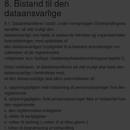
8. Bistand til den
dataansvarlige
8.1. Databehandleren bistår, under hensyntagen til behandlingens
karakter, så vidt muligt den
dataansvarlige ved hjælp af passende tekniske og organisatoriske
foranstaltninger, med opfyldelse af
den dataansvarliges forpligtelse til at besvare anmodninger om
udøvelsen af de registreredes
rettigheder som fastlagt i databeskyttelsesforordningens kapitel 3.
Dette indebærer, at databehandleren så vidt muligt skal bistå den
dataansvarlige i forbindelse med,
at den dataansvarlige skal sikre overholdelsen af:
a. oplysningspligten ved indsamling af personoplysninger hos den
registrerede
b. oplysningspligten, hvis personoplysninger ikke er indsamlet hos
den registrerede
c. den registreredes indsigtsret
d. retten til berigtigelse
e. retten til sletning (»retten til at blive glemt«)
f. retten til begrænsning af behandling