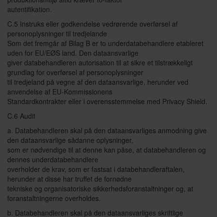
autentifikation.
C.5 Instruks eller godkendelse vedrørende overførsel af
personoplysninger til tredjelande
Som det fremgår af Bilag B er to underdatabehandlere etableret
uden for EU/EØS land. Den dataansvarlige
giver databehandleren autorisation til at sikre et tilstrækkeligt
grundlag for overførsel af personoplysninger
til tredjeland på vegne af den dataansvarlige, herunder ved
anvendelse af EU-Kommissionens
Standardkontrakter eller i overensstemmelse med Privacy Shield.
C.6 Audit
a. Databehandleren skal på den dataansvarliges anmodning give
den dataansvarlige sådanne oplysninger,
som er nødvendige til at denne kan påse, at databehandleren og
dennes underdatabehandlere
overholder de krav, som er fastsat i databehandleraftalen,
herunder at disse har truffet de fornødne
tekniske og organisatoriske sikkerhedsforanstaltninger og, at
foranstaltningerne overholdes.
b. Databehandleren skal på den dataansvarliges skriftlige