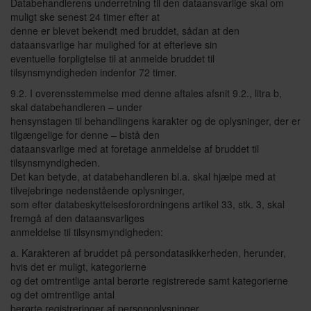
Databehandlerens underretning til den dataansvarlige skal om
muligt ske senest 24 timer efter at
denne er blevet bekendt med bruddet, sådan at den
dataansvarlige har mulighed for at efterleve sin
eventuelle forpligtelse til at anmelde bruddet til
tilsynsmyndigheden indenfor 72 timer.
9.2. I overensstemmelse med denne aftales afsnit 9.2., litra b,
skal databehandleren – under
hensynstagen til behandlingens karakter og de oplysninger, der er
tilgængelige for denne – bistå den
dataansvarlige med at foretage anmeldelse af bruddet til
tilsynsmyndigheden.
Det kan betyde, at databehandleren bl.a. skal hjælpe med at
tilvejebringe nedenstående oplysninger,
som efter databeskyttelsesforordningens artikel 33, stk. 3, skal
fremgå af den dataansvarliges
anmeldelse til tilsynsmyndigheden:
a. Karakteren af bruddet på persondatasikkerheden, herunder,
hvis det er muligt, kategorierne
og det omtrentlige antal berørte registrerede samt kategorierne
og det omtrentlige antal
berørte registreringer af personoplysninger