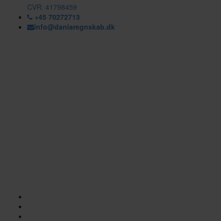
CVR: 41798459
+45 70272713
info@daniaregnskab.dk