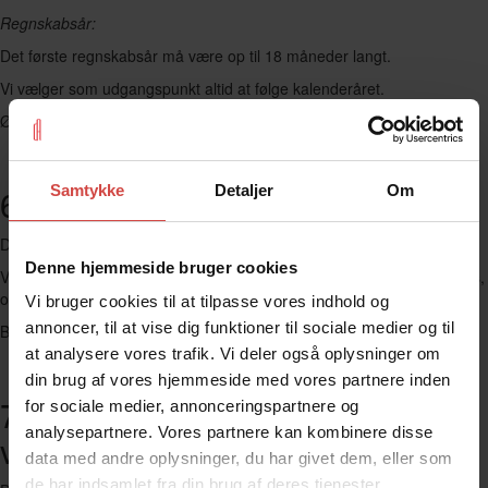
Regnskabsår:
Det første regnskabsår må være op til 18 måneder langt.
Vi vælger som udgangspunkt altid at følge kalenderåret.
Ønsker du at følge et andet regnskabsår, skal du give os besked.
Samtykke
Detaljer
Om
6: Selskabets vedtægter
Der skal skrives et sæt vedtægter for selskabet.
Denne hjemmeside bruger cookies
Vi laver vedtægterne for dig, men du skal skrive en lille forklaring til os,
om hvad selskabet skal lave.
Vi bruger cookies til at tilpasse vores indhold og
annoncer, til at vise dig funktioner til sociale medier og til
Bare et par enkelte linjer.
at analysere vores trafik. Vi deler også oplysninger om
din brug af vores hjemmeside med vores partnere inden
7: Hvem kan indgå aftaler på
for sociale medier, annonceringspartnere og
analysepartnere. Vores partnere kan kombinere disse
vegne af selskabet?
data med andre oplysninger, du har givet dem, eller som
de har indsamlet fra din brug af deres tjenester.