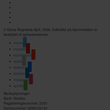
© Dania Regnskab ApS, 2026, Indholdet på hjemmesiden er
beskyttet af ophavsretsloven
vimeo
youtube
soundcloud
apple
facebook
linkedin
instagram
spotify
Bankoplysninger:
Bank: Nordea
Registreringsnummer: 2355
Kontonummer: 6298102135