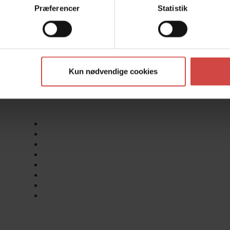
1550 København V
Præferencer
Statistik
Danmark
CVR: 41798459
+45 70272713
info@daniaregnskab.dk
Kun nødvendige cookies