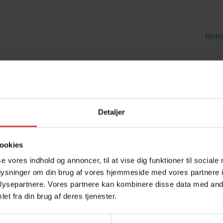
Betin
Detaljer
ookies
se vores indhold og annoncer, til at vise dig funktioner til sociale
oplysninger om din brug af vores hjemmeside med vores partnere i
somhed?
ysepartnere. Vores partnere kan kombinere disse data med andr
Kontakt os
et fra din brug af deres tjenester.
Dania Regnskab ApS
Rådhuspladsen 16, M