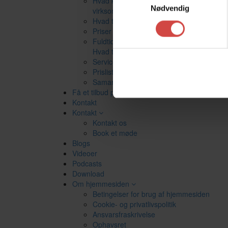
Hvad kan vi tilbyde mindre og større
Nødvendig
virksomheder?
Hvad tilbyder vi mindre virksomheder?
Priser for mindre virksomheder
Fuldtidsbogholder eller deltidsbogholder:
Hvad tilbyder vi større virksomheder?
Serviceydelser til større virksomheder
Prisliste for alle vores ydelser
Samarbejdsbetingelser
Få et tilbud på din løsning
Kontakt
Kontakt
Kontakt os
Book et møde
Blogs
Videoer
Podcasts
Download
Om hjemmesiden
Betingelser for brug af hjemmesiden
Cookie- og privatlivspolitik
Ansvarsfraskrivelse
Ophavsret