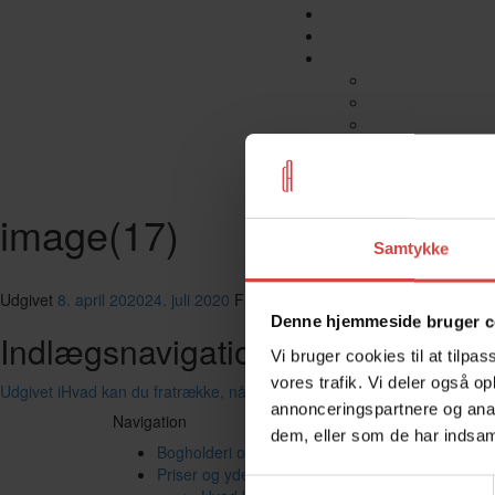
image(17)
Samtykke
Udgivet
8. april 2020
24. juli 2020
Faktisk størrelse
710 × 397
Denne hjemmeside bruger c
Indlægsnavigation
Vi bruger cookies til at tilpas
vores trafik. Vi deler også 
Udgivet i
Hvad kan du fratrække, når du bruger en varevogn i din virk
annonceringspartnere og anal
Navigation
dem, eller som de har indsaml
Bogholderi og lønregnskab
Priser og ydelser
Samtykkevalg