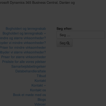
icrosoft Dynamics 365 Business Central, Danløn og
Bogholderi og lønregnskab
Søg efter:
Bogholderi og lønregnskab
mindre og større virksomheder?
lbyder vi mindre virksomheder?
Søg
Priser for mindre virksomheder
ilbyder vi større virksomheder?
Priser for større virksomheder
Prisliste for alle vores ydelser
Samarbejdsbetingelser
Databehandleraftale
Tilbud
Kontakt
Kontakt
Kontakt os
Book et møde med os
Blogs
Videoer