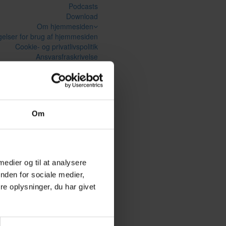
Podcasts
Download
Om hjemmesiden
gelser for brug af hjemmesiden
Cookie- og privatlivspolitik
Ansvarsfraskrivelse
Ophavsret
Om hjemmesiden
Om
 medier og til at analysere
nden for sociale medier,
e oplysninger, du har givet