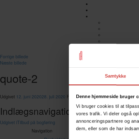
Forrige billede
Næste billede
quote-2
Samtykke
Udgivet
12. juni 2020
28. juli 2020
Faktisk størrelse
216 × 183
Denne hjemmeside bruger c
Vi bruger cookies til at tilpas
Indlægsnavigation
vores trafik. Vi deler også 
annonceringspartnere og anal
Udgivet i
Tilbud på bogføring
dem, eller som de har indsaml
Navigation