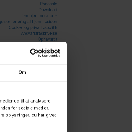
Podcasts
Download
Om hjemmesiden
gelser for brug af hjemmesiden
Cookie- og privatlivspolitik
Ansvarsfraskrivelse
Ophavsret
Om hjemmesiden
Om
 medier og til at analysere
nden for sociale medier,
e oplysninger, du har givet