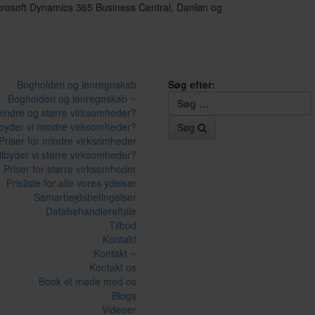
icrosoft Dynamics 365 Business Central, Danløn og
Bogholderi og lønregnskab
Søg efter:
Bogholderi og lønregnskab
mindre og større virksomheder?
lbyder vi mindre virksomheder?
Søg
Priser for mindre virksomheder
ilbyder vi større virksomheder?
Priser for større virksomheder
Prisliste for alle vores ydelser
Samarbejdsbetingelser
Databehandleraftale
Tilbud
Kontakt
Kontakt
Kontakt os
Book et møde med os
Blogs
Videoer