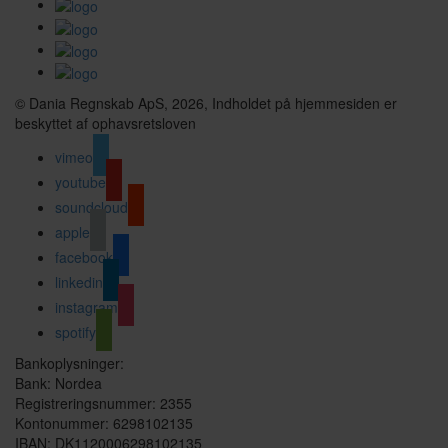
© Dania Regnskab ApS, 2026, Indholdet på hjemmesiden er
beskyttet af ophavsretsloven
vimeo
youtube
soundcloud
apple
facebook
linkedin
instagram
spotify
Bankoplysninger:
Bank: Nordea
Registreringsnummer: 2355
Kontonummer: 6298102135
IBAN: DK1120006298102135