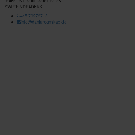
IBAN: DK1120006298102135
SWIFT: NDEADKKK
+45 70272713
info@daniaregnskab.dk