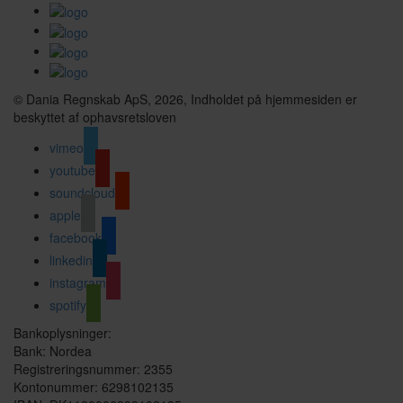
© Dania Regnskab ApS, 2026, Indholdet på hjemmesiden er
beskyttet af ophavsretsloven
vimeo
youtube
soundcloud
apple
facebook
linkedin
instagram
spotify
Bankoplysninger:
Bank: Nordea
Registreringsnummer: 2355
Kontonummer: 6298102135