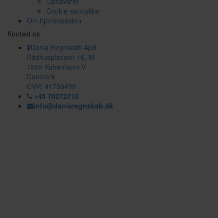
Ophavsret
Cookie-samtykke
Om hjemmesiden
Kontakt os
Dania Regnskab ApS
Rådhuspladsen 16, M
1550 København V
Danmark
CVR: 41798459
+45 70272713
info@daniaregnskab.dk