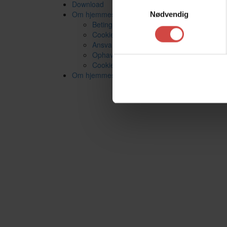
Samtykkevalg
Download
Om hjemmesiden
Nødvendig
Betingelser for brug af hjemmesiden
Cookie- og privatlivspolitik
Ansvarsfraskrivelse
Ophavsret
Cookie-samtykke
Om hjemmesiden