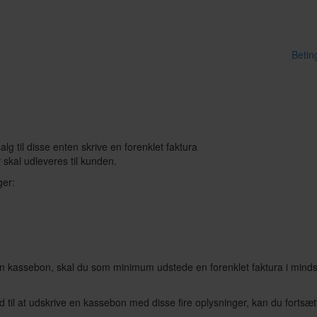
Betin
lg til disse enten skrive en forenklet faktura
skal udleveres til kunden.
ger:
 kassebon, skal du som minimum udstede en forenklet faktura i mindst 2 
nd til at udskrive en kassebon med disse fire oplysninger, kan du forts