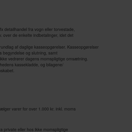
x detailhandel fra vogn eller torvestade,
v. over de enkelte indbetalinger, idet det
rundlag af daglige kasseopgørelser. Kasseopgørelser
 begyndelse og slutning, samt
er ikke vedrører dagens momspligtige omsætning.
omhedens kassekladde, og bilagene/
nskabet.
ælger varer for over 1.000 kr. inkl. moms
a private eller hos ikke momspligtige