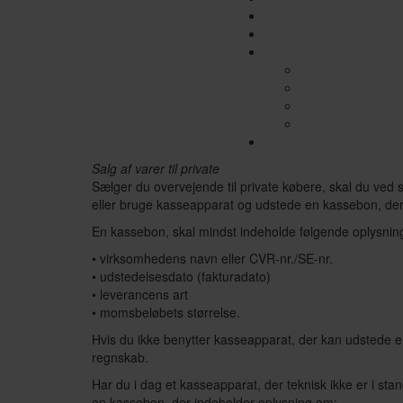
Salg af varer til private
Sælger du overvejende til private købere, skal du ved sa
eller bruge kasseapparat og udstede en kassebon, der 
En kassebon, skal mindst indeholde følgende oplysnin
• virksomhedens navn eller CVR-nr./SE-nr.
• udstedelsesdato (fakturadato)
• leverancens art
• momsbeløbets størrelse.
Hvis du ikke benytter kasseapparat, der kan udstede en
regnskab.
Har du i dag et kasseapparat, der teknisk ikke er i sta
en kassebon, der indeholder oplysning om: