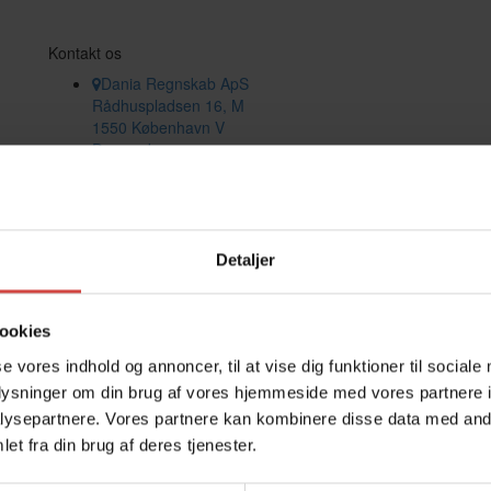
Kontakt os
Dania Regnskab ApS
Rådhuspladsen 16, M
1550 København V
Danmark
CVR: 41798459
+45 70272713
info@daniaregnskab.dk
Detaljer
ookies
se vores indhold og annoncer, til at vise dig funktioner til sociale
oplysninger om din brug af vores hjemmeside med vores partnere i
ysepartnere. Vores partnere kan kombinere disse data med andr
et fra din brug af deres tjenester.