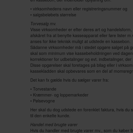
• virksomhedens navn eller registreringsnummer og
• salgsbeløbets størrelse
Torvesalg mv.
Visse virksomheder er efter deres art og handelsform, f
afskåret fra at benytte kasseapparat eller føre lister m.
anses for ikke teknisk muligt at udstede en kassebon.
Sådanne virksomheder må i stedet opgøre salget på g
skal som minimum vise kassebeholdningen ved dagens
korrektioner for udbetalinger og evt. indbetalinger, d
Disse opgørelser skal foretages på bilag eller i virks
kassekladden skal opbevares som en del af momsreg
Det kan fx gælde hvis du sælger varer fra:
• Torvestande
• Kræmmer- og loppemarkeder
• Pølsevogne
Her skal du dog udstede en forenklet faktura, hvis du s
til den enkelte kunde.
Handel med brugte varer
Hvis du handler med brugte varer mv., som du køber fr