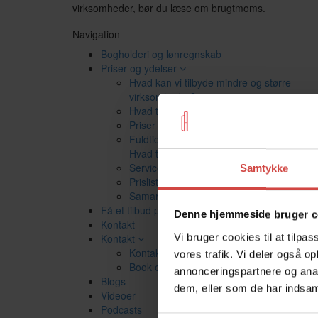
virksomheder, bør du læse om brugtmoms.
Navigation
Bogholderi og lønregnskab
Priser og ydelser
Hvad kan vi tilbyde mindre og større
virksomheder?
Hvad tilbyder vi mindre virksomheder?
Priser for mindre virksomheder
Fuldtidsbogholder eller deltidsbogholder:
Hvad tilbyder vi større virksomheder?
Serviceydelser til større virksomheder
Samtykke
Prisliste for alle vores ydelser
Samarbejdsbetingelser
Få et tilbud på din løsning
Denne hjemmeside bruger c
Kontakt
Vi bruger cookies til at tilpas
Kontakt
Kontakt os
vores trafik. Vi deler også 
Book et møde
annonceringspartnere og anal
Blogs
dem, eller som de har indsaml
Videoer
Podcasts