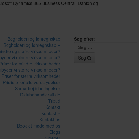
icrosoft Dynamics 365 Business Central, Danløn og
Bogholderi og lønregnskab
Søg efter:
Bogholderi og lønregnskab
mindre og større virksomheder?
lbyder vi mindre virksomheder?
Søg
Priser for mindre virksomheder
ilbyder vi større virksomheder?
Priser for større virksomheder
Prisliste for alle vores ydelser
Samarbejdsbetingelser
Databehandleraftale
Tilbud
Kontakt
Kontakt
Kontakt os
Book et møde med os
Blogs
Videoer