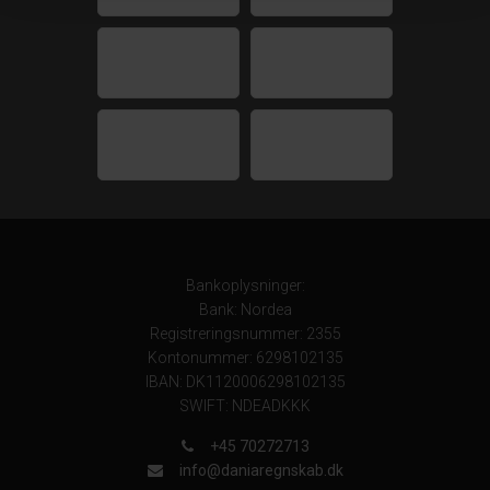
Bankoplysninger:
Bank: Nordea
Registreringsnummer: 2355
Kontonummer: 6298102135
IBAN: DK1120006298102135
SWIFT: NDEADKKK
+45 70272713
info@daniaregnskab.dk