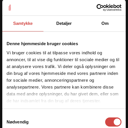
Dania Regnskab ApS
Rådhuspladsen 16, M
1550 København V
Danmark
Samtykke
Detaljer
Om
CVR: 41798459
+45 70272713
Denne hjemmeside bruger cookies
Vi bruger cookies til at tilpasse vores indhold og
info@daniaregnskab.dk
annoncer, til at vise dig funktioner til sociale medier og til
at analysere vores trafik. Vi deler også oplysninger om
din brug af vores hjemmeside med vores partnere inden
for sociale medier, annonceringspartnere og
analysepartnere. Vores partnere kan kombinere disse
data med andre oplysninger, du har givet dem, eller som
de har indsamlet fra din brug af deres tjenester.
Samtykkevalg
Nødvendig