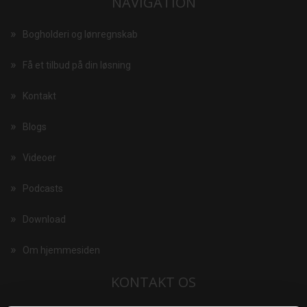
NAVIGATION
Bogholderi og lønregnskab
Få et tilbud på din løsning
Kontakt
Blogs
Videoer
Podcasts
Download
Om hjemmesiden
KONTAKT OS