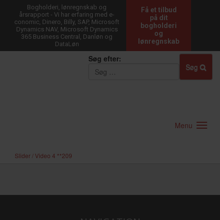
Bogholderi, lønregnskab og
Få et tilbud
årsrapport - Vi har erfaring med e-
på dit
conomic, Dinero, Billy, SAP, Microsoft
bogholderi
Dynamics NAV, Microsoft Dynamics
og
365 Business Central, Danløn og
lønregnskab
DataLøn
Søg efter:
Søg
Menu
Slider / Video 4 **209