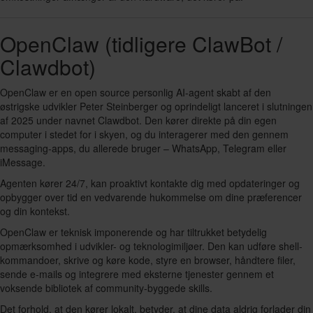
OpenClaw (tidligere ClawBot /
Clawdbot)
OpenClaw er en open source personlig AI-agent skabt af den
østrigske udvikler Peter Steinberger og oprindeligt lanceret i slutningen
af 2025 under navnet Clawdbot. Den kører direkte på din egen
computer i stedet for i skyen, og du interagerer med den gennem
messaging-apps, du allerede bruger – WhatsApp, Telegram eller
iMessage.
Agenten kører 24/7, kan proaktivt kontakte dig med opdateringer og
opbygger over tid en vedvarende hukommelse om dine præferencer
og din kontekst.
OpenClaw er teknisk imponerende og har tiltrukket betydelig
opmærksomhed i udvikler- og teknologimiljøer. Den kan udføre shell-
kommandoer, skrive og køre kode, styre en browser, håndtere filer,
sende e-mails og integrere med eksterne tjenester gennem et
voksende bibliotek af community-byggede skills.
Det forhold, at den kører lokalt, betyder, at dine data aldrig forlader din