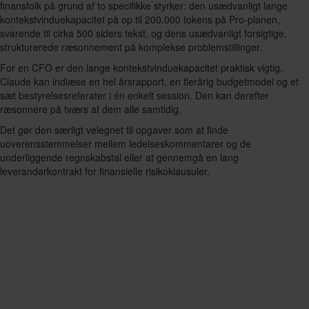
finansfolk på grund af to specifikke styrker: den usædvanligt lange
kontekstvinduekapacitet på op til 200.000 tokens på Pro-planen,
svarende til cirka 500 siders tekst, og dens usædvanligt forsigtige,
strukturerede ræsonnement på komplekse problemstillinger.
For en CFO er den lange kontekstvinduekapacitet praktisk vigtig.
Claude kan indlæse en hel årsrapport, en flerårig budgetmodel og et
sæt bestyrelsesreferater i én enkelt session. Den kan derefter
ræsonnere på tværs af dem alle samtidig.
Det gør den særligt velegnet til opgaver som at finde
uoverensstemmelser mellem ledelseskommentarer og de
underliggende regnskabstal eller at gennemgå en lang
leverandørkontrakt for finansielle risikoklausuler.