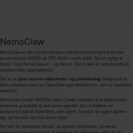
NemoClaw
NemoClaw er den nyeste deltager i denne sammenligning og blev
annonceret af NVIDIA på GTC 2026 i marts 2026. Det er vigtigt at
forstå, hvad NemoClaw er – og ikke er. Det er ikke en selvstændig AI-
assistent eller agentplatform.
Det er et
open source-sikkerheds- og privatlivslag
designet til at
blive installeret oven på OpenClaw-agentplatformen, som er beskrevet
nedenfor.
NemoClaw bruger NVIDIAs Agent Toolkit-software til at tilføje policy-
baserede guardrails til autonome agenter. Den installerer en
komponent kaldet OpenShell, som styrer, hvordan en agent opfører
sig, og hvordan den håndterer data.
Det kan for eksempel betyde, at agenten forhindres i at sende
bestemte typer information til eksterne cloudtjenester, eller at den