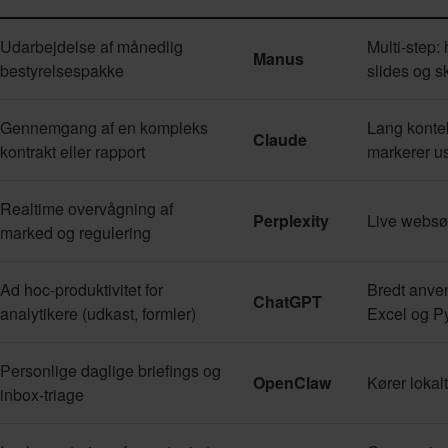
Udarbejdelse af månedlig
Multi-step:
Manus
bestyrelsespakke
slides og s
Gennemgang af en kompleks
Lang kontek
Claude
kontrakt eller rapport
markerer u
Realtime overvågning af
Perplexity
Live websø
marked og regulering
Ad hoc-produktivitet for
Bredt anven
ChatGPT
analytikere (udkast, formler)
Excel og P
Personlige daglige briefings og
OpenClaw
Kører lokalt
inbox-triage