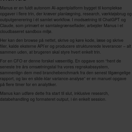
Manus er en fuldt autonom AI-agentplatform bygget til komplekse
opgaver i flere trin, der kræver planlægning, research, værktøjsbrug og
outputgenerering i ét samlet workflow. I modsætning til ChatGPT og
Claude, som primært er samtalegrænseflader, arbejder Manus i et
cloudbaseret sandbox-miljø.
Her kan den browse på nettet, skrive og køre kode, læse og skrive
filer, kalde eksterne API’er og producere strukturerede leverancer – alt
sammen uden, at brugeren skal styre hvert enkelt trin.
For en CFO er denne forskel væsentlig. En opgave som “hent de
seneste tre års omsætningstal fra vores regnskabssystem,
sammenlign dem med branchebenchmark fra den senest tilgængelige
rapport, og lav en slide-klar variance-analyse” er en manuel opgave
på flere timer for en analytiker.
Manus kan udføre dette fra start til slut, inklusive research,
databehandling og formateret output, i én enkelt session.