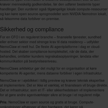
kræver menneskelig godkendelse, før den udfører bestemte typer
handlinger. Den vurderer også tilgængelige lokale compute-ressourcer
og kan køre open source-sprogmodeller som NVIDIA Nemotron lokalt,
så følsomme data forbliver on-premise.
Sikkerhed og compliance
For en CFO i en reguleret branche – finansielle tjenester, sundhed
eller enhver sektor med strenge krav til data residency – udfylder
NemoClaw et reelt hul. De fleste AI-agentplatforme i dag er cloud-
hosted. Det skaber compliance-kompleksitet, når de data, der
behandles, omfatter kunders regnskabsoplysninger, løndata eller
kommunikation på bestyrelsesniveau.
NemoClaws arkitektur gør det muligt for en organisation at køre
kompetente AI-agenter, mens dataene forbliver i egen infrastruktur.
NemoClaw er i øjeblikket i tidlig preview og kræver teknisk ekspertise
at implementere. Det er ikke et værktøj, et finansteam vil bruge direkte.
Det er infrastruktur, som et IT- eller sikkerhedsteam vil implementere
for at gøre andre agentværktøjer sikre at bruge i et reguleret miljø.
Pris:
NemoClaw er open source og gratis at bruge. Compute-
omkostninger afhænger af den hardware, det kører på.