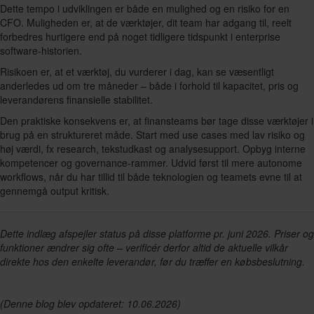
Dette tempo i udviklingen er både en mulighed og en risiko for en
CFO. Muligheden er, at de værktøjer, dit team har adgang til, reelt
forbedres hurtigere end på noget tidligere tidspunkt i enterprise
software-historien.
Risikoen er, at et værktøj, du vurderer i dag, kan se væsentligt
anderledes ud om tre måneder – både i forhold til kapacitet, pris og
leverandørens finansielle stabilitet.
Den praktiske konsekvens er, at finansteams bør tage disse værktøjer i
brug på en struktureret måde. Start med use cases med lav risiko og
høj værdi, fx research, tekstudkast og analysesupport. Opbyg interne
kompetencer og governance-rammer. Udvid først til mere autonome
workflows, når du har tillid til både teknologien og teamets evne til at
gennemgå output kritisk.
Dette indlæg afspejler status på disse platforme pr. juni 2026. Priser og
funktioner ændrer sig ofte – verificér derfor altid de aktuelle vilkår
direkte hos den enkelte leverandør, før du træffer en købsbeslutning.
(Denne blog blev opdateret: 10.06.2026)