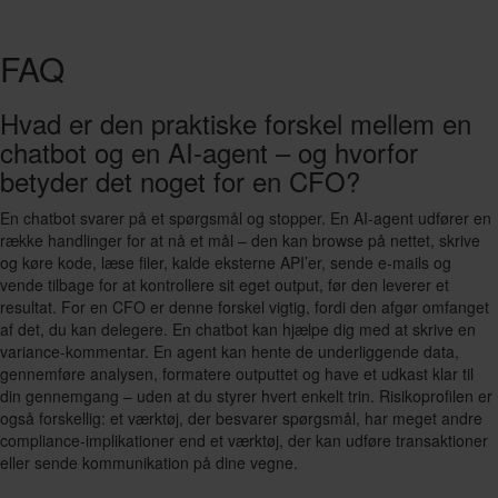
FAQ
Hvad er den praktiske forskel mellem en
chatbot og en AI-agent – og hvorfor
betyder det noget for en CFO?
En chatbot svarer på et spørgsmål og stopper. En AI-agent udfører en
række handlinger for at nå et mål – den kan browse på nettet, skrive
og køre kode, læse filer, kalde eksterne API’er, sende e-mails og
vende tilbage for at kontrollere sit eget output, før den leverer et
resultat. For en CFO er denne forskel vigtig, fordi den afgør omfanget
af det, du kan delegere. En chatbot kan hjælpe dig med at skrive en
variance-kommentar. En agent kan hente de underliggende data,
gennemføre analysen, formatere outputtet og have et udkast klar til
din gennemgang – uden at du styrer hvert enkelt trin. Risikoprofilen er
også forskellig: et værktøj, der besvarer spørgsmål, har meget andre
compliance-implikationer end et værktøj, der kan udføre transaktioner
eller sende kommunikation på dine vegne.