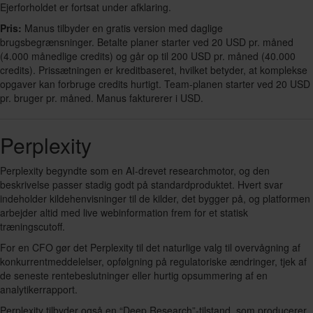
Ejerforholdet er fortsat under afklaring.
Pris:
Manus tilbyder en gratis version med daglige
brugsbegrænsninger. Betalte planer starter ved 20 USD pr. måned
(4.000 månedlige credits) og går op til 200 USD pr. måned (40.000
credits). Prissætningen er kreditbaseret, hvilket betyder, at komplekse
opgaver kan forbruge credits hurtigt. Team-planen starter ved 20 USD
pr. bruger pr. måned. Manus fakturerer i USD.
Perplexity
Perplexity begyndte som en AI-drevet researchmotor, og den
beskrivelse passer stadig godt på standardproduktet. Hvert svar
indeholder kildehenvisninger til de kilder, det bygger på, og platformen
arbejder altid med live webinformation frem for et statisk
træningscutoff.
For en CFO gør det Perplexity til det naturlige valg til overvågning af
konkurrentmeddelelser, opfølgning på regulatoriske ændringer, tjek af
de seneste rentebeslutninger eller hurtig opsummering af en
analytikerrapport.
Perplexity tilbyder også en “Deep Research”-tilstand, som producerer