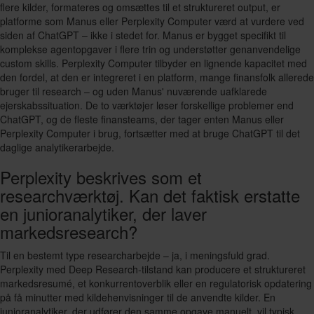
flere kilder, formateres og omsættes til et struktureret output, er
platforme som Manus eller Perplexity Computer værd at vurdere ved
siden af ChatGPT – ikke i stedet for. Manus er bygget specifikt til
komplekse agentopgaver i flere trin og understøtter genanvendelige
custom skills. Perplexity Computer tilbyder en lignende kapacitet med
den fordel, at den er integreret i en platform, mange finansfolk allerede
bruger til research – og uden Manus' nuværende uafklarede
ejerskabssituation. De to værktøjer løser forskellige problemer end
ChatGPT, og de fleste finansteams, der tager enten Manus eller
Perplexity Computer i brug, fortsætter med at bruge ChatGPT til det
daglige analytikerarbejde.
Perplexity beskrives som et
researchværktøj. Kan det faktisk erstatte
en junioranalytiker, der laver
markedsresearch?
Til en bestemt type researcharbejde – ja, i meningsfuld grad.
Perplexity med Deep Research-tilstand kan producere et struktureret
markedsresumé, et konkurrentoverblik eller en regulatorisk opdatering
på få minutter med kildehenvisninger til de anvendte kilder. En
junioranalytiker, der udfører den samme opgave manuelt, vil typisk