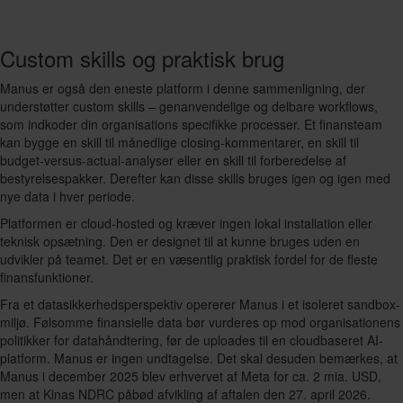
Custom skills og praktisk brug
Manus er også den eneste platform i denne sammenligning, der
understøtter custom skills – genanvendelige og delbare workflows,
som indkoder din organisations specifikke processer. Et finansteam
kan bygge en skill til månedlige closing-kommentarer, en skill til
budget-versus-actual-analyser eller en skill til forberedelse af
bestyrelsespakker. Derefter kan disse skills bruges igen og igen med
nye data i hver periode.
Platformen er cloud-hosted og kræver ingen lokal installation eller
teknisk opsætning. Den er designet til at kunne bruges uden en
udvikler på teamet. Det er en væsentlig praktisk fordel for de fleste
finansfunktioner.
Fra et datasikkerhedsperspektiv opererer Manus i et isoleret sandbox-
miljø. Følsomme finansielle data bør vurderes op mod organisationens
politikker for datahåndtering, før de uploades til en cloudbaseret AI-
platform. Manus er ingen undtagelse. Det skal desuden bemærkes, at
Manus i december 2025 blev erhvervet af Meta for ca. 2 mia. USD,
men at Kinas NDRC påbød afvikling af aftalen den 27. april 2026.