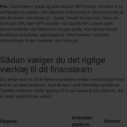
Pris:
OpenClaw er gratis og open source (MIT-licens), forvaltet af en
uafhængig foundation. Den løbende omkostning er abonnementet på
den AI-model, den drives af – typisk Claude Sonnet eller Opus via
Anthropic API, eller GPT-modeller via OpenAI API. Lokale open
source-modeller via Ollama kan bruges gratis, men leverer lavere
kvalitet på komplekse agentopgaver. Hertil kommer compute-
omkostninger til den maskine, den kører på.
Sådan vælger du det rigtige
værktøj til dit finansteam
Det ærlige svar er, at de fleste finansteams ender med at bruge mere
end én af disse platforme, fordi de løser reelt forskellige problemer.
Tabellen nedenfor kobler typiske CFO-use cases til den platform, der
er bedst egnet til hver enkelt.
Anbefalet
Opgave
Hvorfor
platform