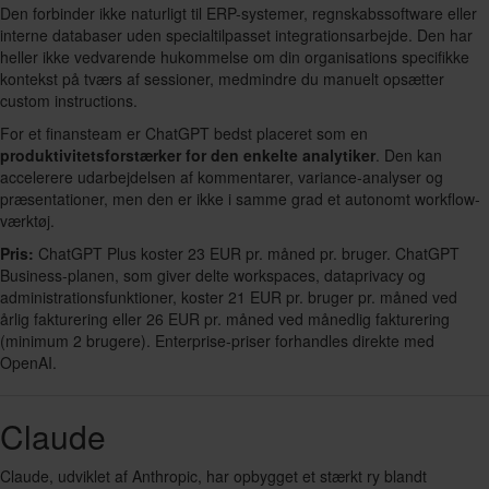
Den forbinder ikke naturligt til ERP-systemer, regnskabssoftware eller
interne databaser uden specialtilpasset integrationsarbejde. Den har
heller ikke vedvarende hukommelse om din organisations specifikke
kontekst på tværs af sessioner, medmindre du manuelt opsætter
custom instructions.
For et finansteam er ChatGPT bedst placeret som en
produktivitetsforstærker for den enkelte analytiker
. Den kan
accelerere udarbejdelsen af kommentarer, variance-analyser og
præsentationer, men den er ikke i samme grad et autonomt workflow-
værktøj.
Pris:
ChatGPT Plus koster 23 EUR pr. måned pr. bruger. ChatGPT
Business-planen, som giver delte workspaces, dataprivacy og
administrationsfunktioner, koster 21 EUR pr. bruger pr. måned ved
årlig fakturering eller 26 EUR pr. måned ved månedlig fakturering
(minimum 2 brugere). Enterprise-priser forhandles direkte med
OpenAI.
Claude
Claude, udviklet af Anthropic, har opbygget et stærkt ry blandt