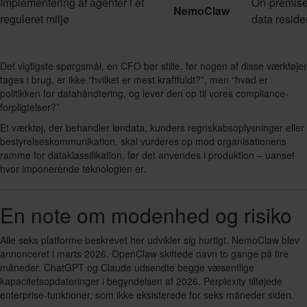
Implementering af agenter i et
On-premise
NemoClaw
reguleret miljø
data resid
Det vigtigste spørgsmål, en CFO bør stille, før nogen af disse værktøjer
tages i brug, er ikke “hvilket er mest kraftfuldt?”, men “hvad er
politikken for datahåndtering, og lever den op til vores compliance-
forpligtelser?”
Et værktøj, der behandler løndata, kunders regnskabsoplysninger eller
bestyrelseskommunikation, skal vurderes op mod organisationens
ramme for dataklassifikation, før det anvendes i produktion – uanset
hvor imponerende teknologien er.
En note om modenhed og risiko
Alle seks platforme beskrevet her udvikler sig hurtigt. NemoClaw blev
annonceret i marts 2026. OpenClaw skiftede navn to gange på fire
måneder. ChatGPT og Claude udsendte begge væsentlige
kapacitetsopdateringer i begyndelsen af 2026. Perplexity tilføjede
enterprise-funktioner, som ikke eksisterede for seks måneder siden.