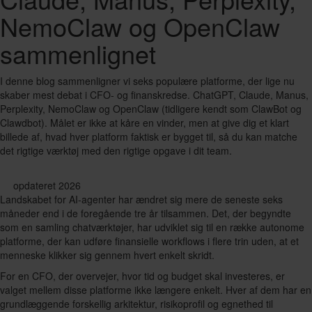
NemoClaw og OpenClaw
sammenlignet
I denne blog sammenligner vi seks populære platforme, der lige nu
skaber mest debat i CFO- og finanskredse. ChatGPT, Claude, Manus,
Perplexity, NemoClaw og OpenClaw (tidligere kendt som ClawBot og
Clawdbot). Målet er ikke at kåre en vinder, men at give dig et klart
billede af, hvad hver platform faktisk er bygget til, så du kan matche
det rigtige værktøj med den rigtige opgave i dit team.
opdateret 2026
Landskabet for AI-agenter har ændret sig mere de seneste seks
måneder end i de foregående tre år tilsammen. Det, der begyndte
som en samling chatværktøjer, har udviklet sig til en række autonome
platforme, der kan udføre finansielle workflows i flere trin uden, at et
menneske klikker sig gennem hvert enkelt skridt.
For en CFO, der overvejer, hvor tid og budget skal investeres, er
valget mellem disse platforme ikke længere enkelt. Hver af dem har en
grundlæggende forskellig arkitektur, risikoprofil og egnethed til