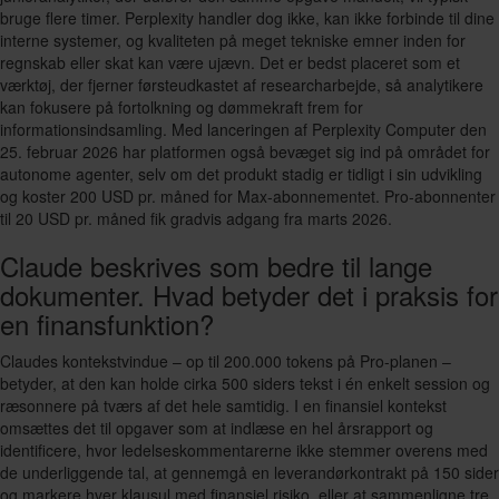
bruge flere timer. Perplexity handler dog ikke, kan ikke forbinde til dine
interne systemer, og kvaliteten på meget tekniske emner inden for
regnskab eller skat kan være ujævn. Det er bedst placeret som et
værktøj, der fjerner førsteudkastet af researcharbejde, så analytikere
kan fokusere på fortolkning og dømmekraft frem for
informationsindsamling. Med lanceringen af Perplexity Computer den
25. februar 2026 har platformen også bevæget sig ind på området for
autonome agenter, selv om det produkt stadig er tidligt i sin udvikling
og koster 200 USD pr. måned for Max-abonnementet. Pro-abonnenter
til 20 USD pr. måned fik gradvis adgang fra marts 2026.
Claude beskrives som bedre til lange
dokumenter. Hvad betyder det i praksis for
en finansfunktion?
Claudes kontekstvindue – op til 200.000 tokens på Pro-planen –
betyder, at den kan holde cirka 500 siders tekst i én enkelt session og
ræsonnere på tværs af det hele samtidig. I en finansiel kontekst
omsættes det til opgaver som at indlæse en hel årsrapport og
identificere, hvor ledelseskommentarerne ikke stemmer overens med
de underliggende tal, at gennemgå en leverandørkontrakt på 150 sider
og markere hver klausul med finansiel risiko, eller at sammenligne tre