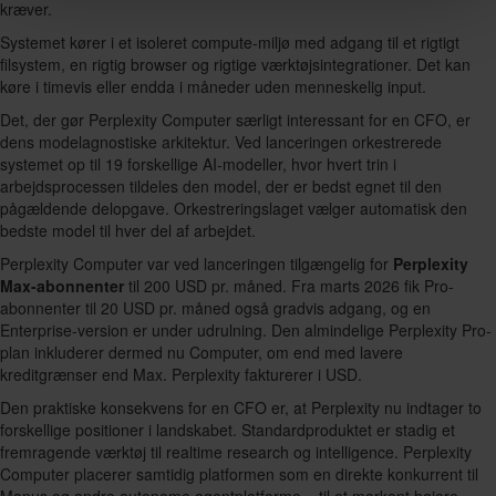
kræver.
Systemet kører i et isoleret compute-miljø med adgang til et rigtigt
filsystem, en rigtig browser og rigtige værktøjsintegrationer. Det kan
køre i timevis eller endda i måneder uden menneskelig input.
Det, der gør Perplexity Computer særligt interessant for en CFO, er
dens modelagnostiske arkitektur. Ved lanceringen orkestrerede
systemet op til 19 forskellige AI-modeller, hvor hvert trin i
arbejdsprocessen tildeles den model, der er bedst egnet til den
pågældende delopgave. Orkestreringslaget vælger automatisk den
bedste model til hver del af arbejdet.
Perplexity Computer var ved lanceringen tilgængelig for
Perplexity
Max-abonnenter
til 200 USD pr. måned. Fra marts 2026 fik Pro-
abonnenter til 20 USD pr. måned også gradvis adgang, og en
Enterprise-version er under udrulning. Den almindelige Perplexity Pro-
plan inkluderer dermed nu Computer, om end med lavere
kreditgrænser end Max. Perplexity fakturerer i USD.
Den praktiske konsekvens for en CFO er, at Perplexity nu indtager to
forskellige positioner i landskabet. Standardproduktet er stadig et
fremragende værktøj til realtime research og intelligence. Perplexity
Computer placerer samtidig platformen som en direkte konkurrent til