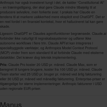
Anthropic har også investeret tungt i det, de kalder “Constitutional AI”
– en træningstilgang, der skal gøre Claude mindre tilbøjelig til at
producere selvsikre, men forkerte svar. I praksis har Claude en
tendens til at markere usikkerhed mere eksplicit end ChatGPT. Det er
en reel fordel i en finansiel kontekst, hvor et hallucineret tal kan gøre
skade.
Ligesom ChatGPT er Claudes agentfunktioner begrænsede. Claude.ai
forbinder ikke naturligt til regnskabssystemer og udfører ikke
autonome workflows i flere trin. Claude API’et kan integreres i
specialbyggede værktøjer, og Anthropics Model Context Protocol
(MCP) vinder frem som standard til at forbinde Claude med eksterne
datakilder. Det kræver dog teknisk implementering.
Pris:
Claude Pro koster 20 USD pr. måned. Claude Max, som er
beregnet til tungere brugere, koster fra 100 USD pr. måned. Claude
Team starter ved 25 USD pr. bruger pr. måned ved årlig fakturering
eller 30 USD pr. måned ved månedlig fakturering. Enterprise-priser er
tilgængelige for større implementeringer. Anthropic fakturerer i USD
uden regionale EUR-priser.
Manus