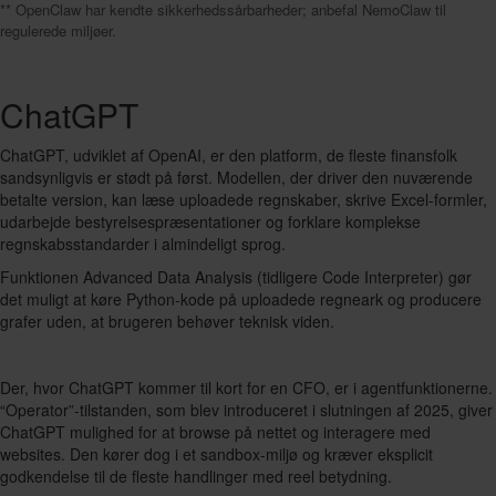
** OpenClaw har kendte sikkerhedssårbarheder; anbefal NemoClaw til
regulerede miljøer.
ChatGPT
ChatGPT, udviklet af OpenAI, er den platform, de fleste finansfolk
sandsynligvis er stødt på først. Modellen, der driver den nuværende
betalte version, kan læse uploadede regnskaber, skrive Excel-formler,
udarbejde bestyrelsespræsentationer og forklare komplekse
regnskabsstandarder i almindeligt sprog.
Funktionen Advanced Data Analysis (tidligere Code Interpreter) gør
det muligt at køre Python-kode på uploadede regneark og producere
grafer uden, at brugeren behøver teknisk viden.
Der, hvor ChatGPT kommer til kort for en CFO, er i agentfunktionerne.
“Operator”-tilstanden, som blev introduceret i slutningen af 2025, giver
ChatGPT mulighed for at browse på nettet og interagere med
websites. Den kører dog i et sandbox-miljø og kræver eksplicit
godkendelse til de fleste handlinger med reel betydning.