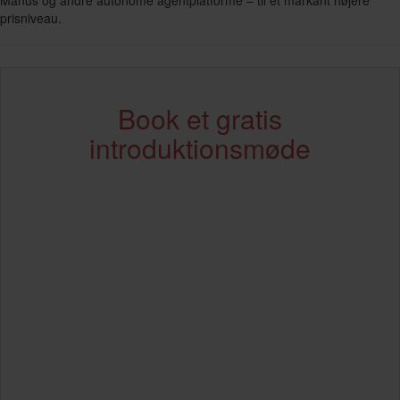
Manus og andre autonome agentplatforme – til et markant højere
prisniveau.
Book et gratis
introduktionsmøde