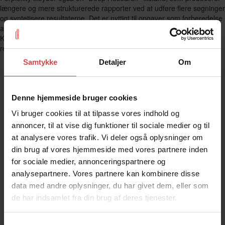
længere og mere strukturerede rapporter ved at udføre flere søgninger
og syntetisere resultaterne. Det er nyttigt til opgaver som forberedelse
af en market entry-analyse eller et supplier due diligence-resumé.
Kvaliteten kan dog være ujævn på meget tekniske emner inden for
regnskab eller skat.
Samtykke
Detaljer
Om
Denne hjemmeside bruger cookies
Vi bruger cookies til at tilpasse vores indhold og
annoncer, til at vise dig funktioner til sociale medier og til
at analysere vores trafik. Vi deler også oplysninger om
din brug af vores hjemmeside med vores partnere inden
for sociale medier, annonceringspartnere og
analysepartnere. Vores partnere kan kombinere disse
data med andre oplysninger, du har givet dem, eller som
de har indsamlet fra din brug af deres tjenester.