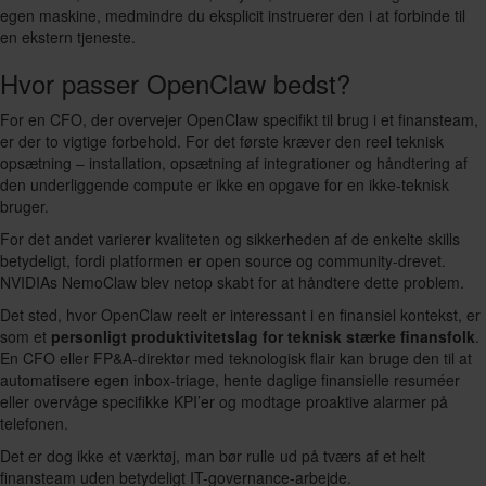
egen maskine, medmindre du eksplicit instruerer den i at forbinde til
en ekstern tjeneste.
Hvor passer OpenClaw bedst?
For en CFO, der overvejer OpenClaw specifikt til brug i et finansteam,
er der to vigtige forbehold. For det første kræver den reel teknisk
opsætning – installation, opsætning af integrationer og håndtering af
den underliggende compute er ikke en opgave for en ikke-teknisk
bruger.
For det andet varierer kvaliteten og sikkerheden af de enkelte skills
betydeligt, fordi platformen er open source og community-drevet.
NVIDIAs NemoClaw blev netop skabt for at håndtere dette problem.
Det sted, hvor OpenClaw reelt er interessant i en finansiel kontekst, er
som et
personligt produktivitetslag for teknisk stærke finansfolk
.
En CFO eller FP&A-direktør med teknologisk flair kan bruge den til at
automatisere egen inbox-triage, hente daglige finansielle resuméer
eller overvåge specifikke KPI’er og modtage proaktive alarmer på
telefonen.
Det er dog ikke et værktøj, man bør rulle ud på tværs af et helt
finansteam uden betydeligt IT-governance-arbejde.