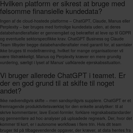
Hvilken platform er sikrest at bruge med
følsomme finansielle kundedata?
Ingen af de cloud-hostede platforme – ChatGPT, Claude, Manus eller
Perplexity – bør bruges med fortrolige kundedata uden, at deres
databehandleraftaler er gennemgået og bekræftet at leve op til GDPR
og eventuelle sektorspecifikke krav. ChatGPT Business og Claude
Team tilbyder begge databehandleraftaler med garanti for, at samtaler
ikke bruges til modeltrænning, hvilket for mange organisationer vil
være tilstrækkeligt. Manus og Perplexity kræver en mere grundig
vurdering, særligt i lyset af Manus' uafklarede ejerskabssituation.
Vi bruger allerede ChatGPT i teamet. Er
der en god grund til at skifte til noget
andet?
Ikke nødvendigvis skifte – men sandsynligvis supplere. ChatGPT er et
fremragende produktivitetsværktøj for den enkelte analytiker: til at
skrive kommentarer, lave Excel-formler, forklare regnskabsstandarder
og gennemføre ad hoc-analyser på uploadede regneark. Der, hvor det
kommer til kort, er i autonome workflows i flere trin. Hvis dit team
bruger tid på tilbagevendende opgaver, der kræver, at data hentes fra