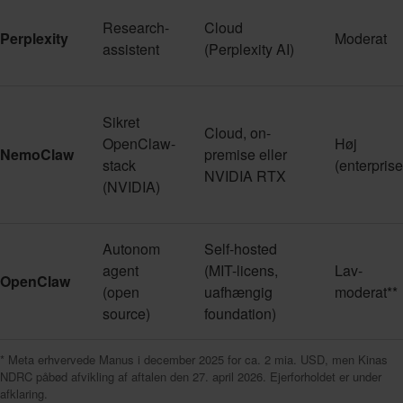
Research-
Cloud
Perplexity
Moderat
assistent
(Perplexity AI)
Sikret
Cloud, on-
OpenClaw-
Høj
NemoClaw
premise eller
stack
(enterprise
NVIDIA RTX
(NVIDIA)
Autonom
Self-hosted
agent
(MIT-licens,
Lav-
OpenClaw
(open
uafhængig
moderat**
source)
foundation)
* Meta erhvervede Manus i december 2025 for ca. 2 mia. USD, men Kinas
NDRC påbød afvikling af aftalen den 27. april 2026. Ejerforholdet er under
afklaring.