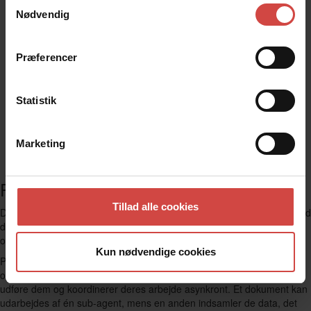
Samtykkevalg
Nødvendig
Præferencer
Statistik
Marketing
Perplexity Computer
Tillad alle cookies
Den 25. februar 2026 lancerede Perplexity
Perplexity Computer
. Med
den bevægede platformen sig tydeligt fra research-enden af spektret
over mod den autonome agent-ende.
Kun nødvendige cookies
Perplexity Computer er et multi-model orkestreringssystem, der
opdeler et mål i opgaver og delopgaver, skaber sub-agenter til at
udføre dem og koordinerer deres arbejde asynkront. Et dokument kan
udarbejdes af én sub-agent, mens en anden indsamler de data, det